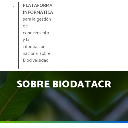
Pasar
PLATAFORMA
al
INFORMÁTICA
contenido
para la gestión
principal
del
conocimiento
y la
información
nacional sobre
Biodiversidad
SOBRE BIODATACR