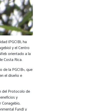
idad (PGCIB), ha
gebio) y el Centro
Web orientado a la
de Costa Rica.
po de la PGCIB», que
en el diseño e
n del Protocolo de
eneficios y
or Conagebio,
onmental Fund) y