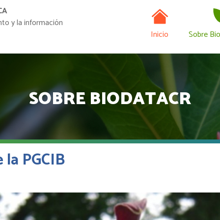
Navegación
Pasar
CA
al
nto y la información
contenido
Inicio
Sobre Bi
principal
SOBRE BIODATACR
 la PGCIB