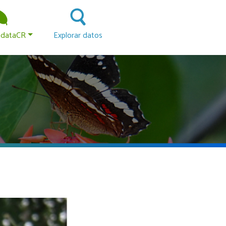
 principal
odataCR
Explorar datos