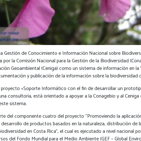
la Gestión de Conocimiento e Información Nacional sobre Biodivers
 por la Comisión Nacional para la Gestión de la Biodiversidad (Cona
ción Geoambiental (Ceniga) como un sistema de información en la 
cumentación y publicación de la información sobre la biodiversidad 
 proyecto «Soporte Informático con el fin de desarrollar un prototi
na consultoría, está orientado a apoyar a la Conagebio y al Ceniga 
este sistema.
arte del componente cuatro del proyecto “Promoviendo la aplicació
desarrollo de productos basados en la naturaleza, distribución de b
iodiversidad en Costa Rica”, el cual es ejecutado a nivel nacional p
rsos del Fondo Mundial para el Medio Ambiente (GEF – Global Envir