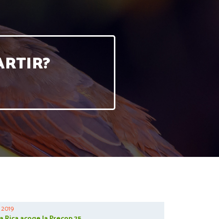
ARTIR?
 2019
a Rica acoge la Precop 25