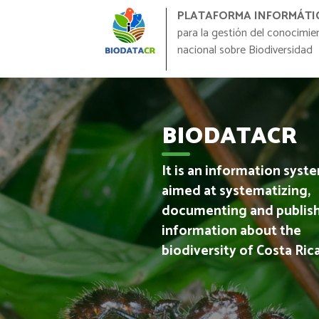
PLATAFORMA INFORMÁTI
para la gestión del conocimie
nacional sobre Biodiversidad
BIODATACR
It is an information syst
aimed at systematizing,
documenting and publis
information about the
biodiversity of Costa Rica