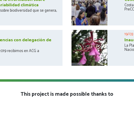
riabilidad climática
Costa
PreCOP
 sobre biodiversidad que se genera,
19/03
encias con delegación de
Inau
La Pl
Nacion
2019 recibimos en ACG a
This project is made possible thanks to