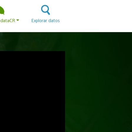
 principal
odataCR
Explorar datos