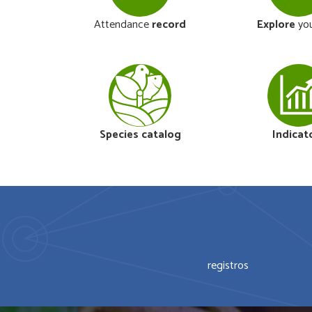
Attendance
record
Explore
you
Species catalog
Indicat
registros