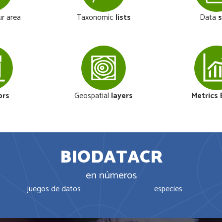
r area
Taxonomic
lists
Data
s
ors
Geospatial
layers
Metrics
BIODATACR
en números
juegos de datos
especies