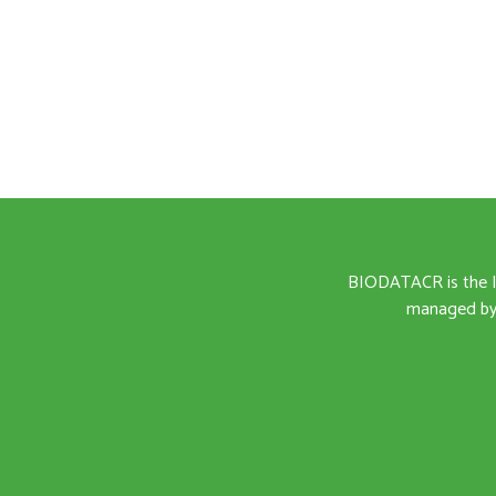
BIODATACR is the I
managed by 