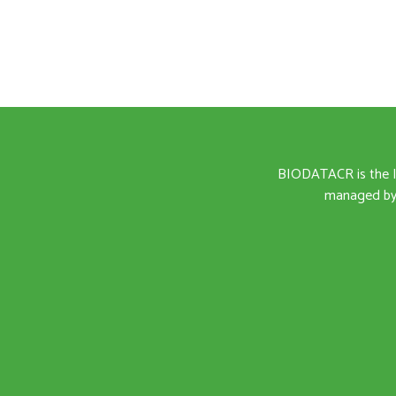
BIODATACR is the I
managed by 