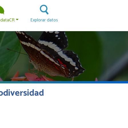
 principal
odataCR
Explorar datos
odiversidad