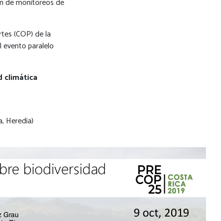
ón de monitoreos de
rtes (COP) de la
 evento paralelo
d climática
a, Heredia)