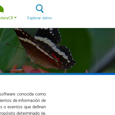
 principal
odataCR
Explorar datos
e software conocida como
mientos de información de
nes o eventos que definen
ropósito determinado (ej.