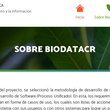
Navegación
Pasar
CA
al
nto y la información
contenido
Inicio
Sobre Bi
principal
SOBRE BIODATACR
n
del proyecto, se seleccionó la metodología de desarrollo d
arrollo de Software (Proceso Unificado). En esta, los requeri
can en forma de casos de uso, los cuales son listas de accio
sistema con sus usuarios o con otros sistemas para lograr un p