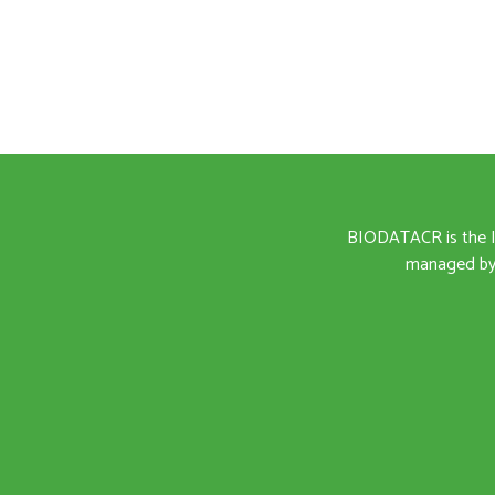
BIODATACR is the I
managed by 